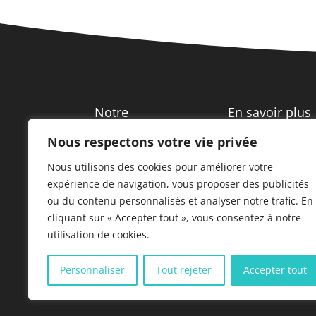
Notre
En savoir plus
entreprise
Nous respectons votre vie privée
Notre maison
Nous utilisons des cookies pour améliorer votre
mère
Qui sommes-nous
expérience de navigation, vous proposer des publicités
?
Plan du site
ou du contenu personnalisés et analyser notre trafic. En
Nos implantations
cliquant sur « Accepter tout », vous consentez à notre
Nos partenaires
utilisation de cookies.
Historique
Personnaliser
Tout rejeter
Accepter tout