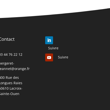
Contact
Suivre
03 44 76 22 12
Suivre
bergeret-
jeannet@orange.fr
400 Rue des
Longues Raies
60610 Lacroix-
Sainte-Ouen