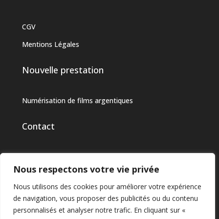
CGV
Mentions Légales
Nouvelle prestation
Numérisation de films argentiques
Contact
03 44 76 22 12
Nous respectons votre vie privée
bergeret-jeannet@orange.fr
Nous utilisons des cookies pour améliorer votre expérience
400 Rue des Longues Raies
de navigation, vous proposer des publicités ou du contenu
60610 Lacroix-Sainte-Ouen
personnalisés et analyser notre trafic. En cliquant sur «