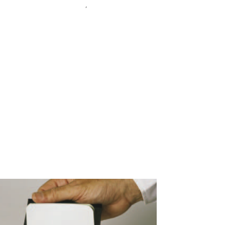
lms, Chimie et Accessoires
,
Marquage