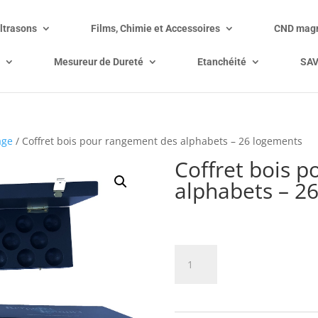
ltrasons
Films, Chimie et Accessoires
CND magn
Mesureur de Dureté
Etanchéité
SA
age
/ Coffret bois pour rangement des alphabets – 26 logements
Coffret bois 
alphabets – 2
Prix sur demande
quantité
Ajouter à 
de
Coffret
bois
pour