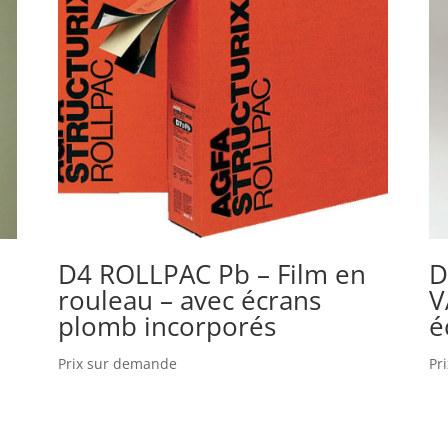
D4 ROLLPAC Pb – Film en
D
rouleau – avec écrans
V
plomb incorporés
é
Prix sur demande
Pr