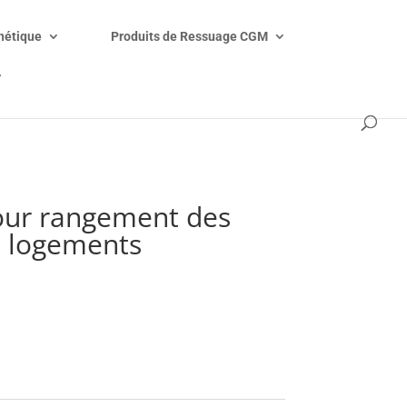
étique
Produits de Ressuage CGM
V
pour rangement des
6 logements
mon devis