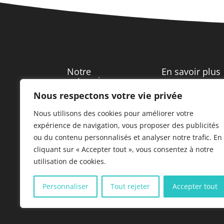
Notre
En savoir plus
entreprise
Nous respectons votre vie privée
Notre maison
Qui sommes-nous
mère
Nous utilisons des cookies pour améliorer votre
?
expérience de navigation, vous proposer des publicités
Plan du site
ou du contenu personnalisés et analyser notre trafic. En
Nos implantations
cliquant sur « Accepter tout », vous consentez à notre
Nos partenaires
Historique
utilisation de cookies.
Personnaliser
Tout rejeter
Accepter tout