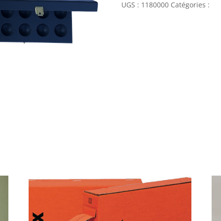
UGS :
1180000
Catégories :
Fi
rangement
des
alphabets
-
26
logements