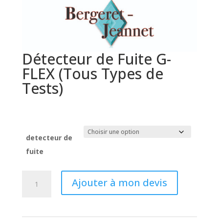
Détecteur de Fuite G-
FLEX (Tous Types de
Tests)
Prix sur demande
detecteur de
fuite
quantité
Ajouter à mon devis
de
Détecteur
de