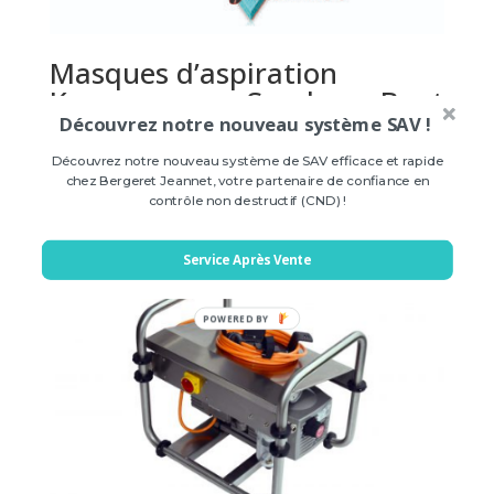
Masques d’aspiration
Kowovac pour Soudures Bout
à Bout Circulaire (Tubes)
Découvrez notre nouveau système SAV !
Découvrez notre nouveau système de SAV efficace et rapide
Prix sur demande
chez Bergeret Jeannet, votre partenaire de confiance en
contrôle non destructif (CND) !
Service Après Vente
POWERED BY