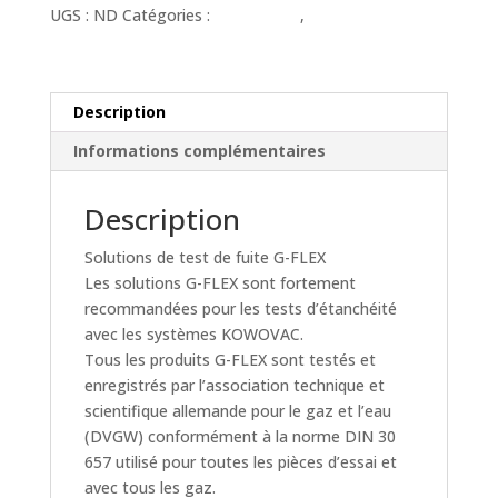
Fuite
UGS :
ND
Catégories :
Accessoires
,
Etanchéité
G-
FLEX
(Tous
Types
Description
de
Informations complémentaires
Tests)
Description
Solutions de test de fuite G-FLEX
Les solutions G-FLEX sont fortement
recommandées pour les tests d’étanchéité
avec les systèmes KOWOVAC.
Tous les produits G-FLEX sont testés et
enregistrés par l’association technique et
scientifique allemande pour le gaz et l’eau
(DVGW) conformément à la norme DIN 30
657 utilisé pour toutes les pièces d’essai et
avec tous les gaz.