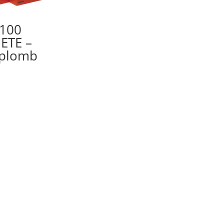
 100
 ETE –
 plomb