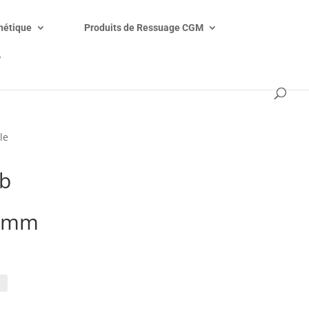
étique
Produits de Ressuage CGM
V
le
mb
t
0 mm