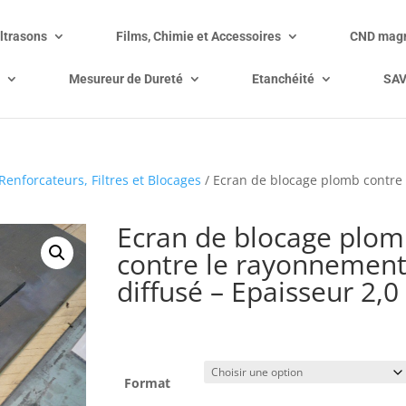
ltrasons
Films, Chimie et Accessoires
CND magn
Mesureur de Dureté
Etanchéité
SA
Renforcateurs, Filtres et Blocages
/ Ecran de blocage plomb contre 
Ecran de blocage plo
contre le rayonnemen
diffusé – Epaisseur 2,
Prix sur demande
Format