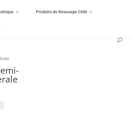
étique
Produits de Ressuage CGM
V
érale
semi-
érale