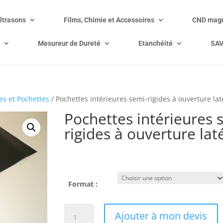
ltrasons
Films, Chimie et Accessoires
CND magn
Mesureur de Dureté
Etanchéité
SA
es et Pochettes
/ Pochettes intérieures semi-rigides à ouverture lat
Pochettes intérieures 
rigides à ouverture lat
Prix sur demande
Format :
quantité
Ajouter à mon devis
de