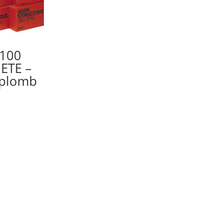
 100
 ETE –
 plomb