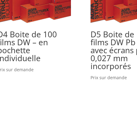
D4 Boite de 100
D5 Boite de
films DW – en
films DW Pb
pochette
avec écrans
individuelle
0,027 mm
incorporés
rix sur demande
Prix sur demande