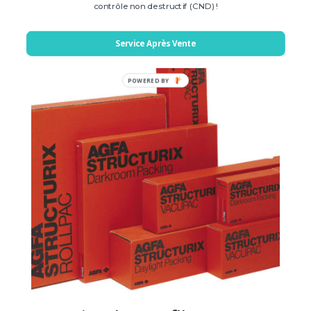
Prix sur demande
contrôle non destructif (CND) !
Service Après Vente
POWERED
BY