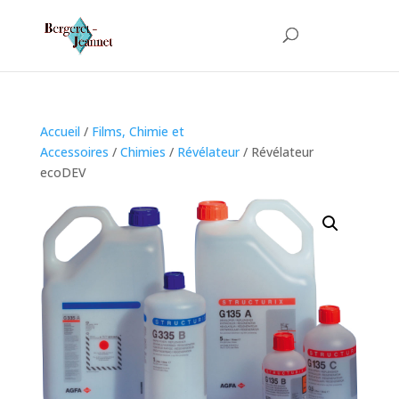
Accueil
/
Films, Chimie et
Accessoires
/
Chimies
/
Révélateur
/ Révélateur
ecoDEV