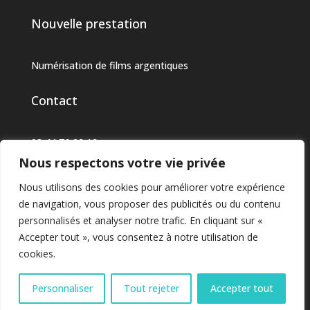
Nouvelle prestation
Numérisation de films argentiques
Contact
03 44 76 22 12
Nous respectons votre vie privée
bergeret-jeannet@orange.fr
Nous utilisons des cookies pour améliorer votre expérience
400 Rue des Longues Raies
de navigation, vous proposer des publicités ou du contenu
60610 Lacroix-Sainte-Ouen
personnalisés et analyser notre trafic. En cliquant sur «
Accepter tout », vous consentez à notre utilisation de
cookies.
Personnaliser
Tout rejeter
Accepter tout
Suivre
Suivre