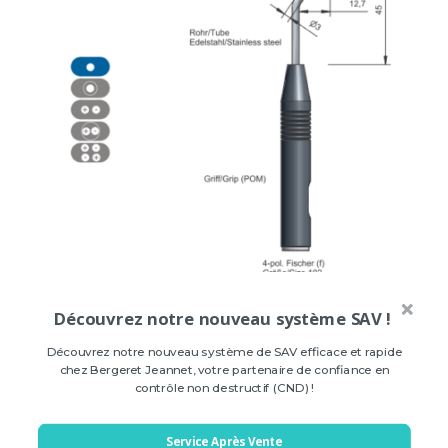
Sonde absolue KA-2 H-
Découvrez notre nouveau système SAV !
1744.03.1
Découvrez notre nouveau système de SAV efficace et rapide
Prix sur demande
chez Bergeret Jeannet, votre partenaire de confiance en
contrôle non destructif (CND) !
Service Après Vente