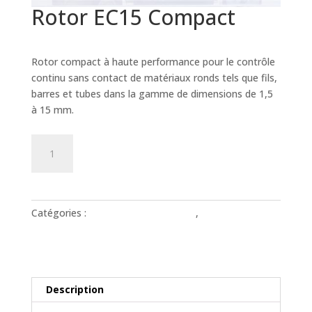
Rotor EC15 Compact
Prix sur demande
Rotor compact à haute performance pour le contrôle
continu sans contact de matériaux ronds tels que fils,
barres et tubes dans la gamme de dimensions de 1,5
à 15 mm.
quantité
Ajouter à mon devis
de
Rotor
EC15
Compact
Catégories :
Accessoires - Rohmann
,
Courants de
Foucault - ROHMANN
Description