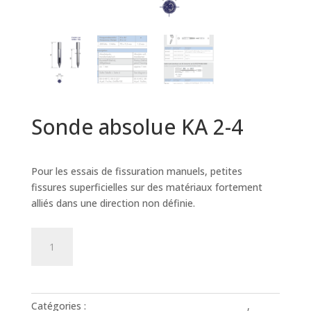
Sonde absolue KA 2-4
Prix sur demande
Pour les essais de fissuration manuels, petites
fissures superficielles sur des matériaux fortement
alliés dans une direction non définie.
quantité
Ajouter à mon devis
de
Sonde
absolue
KA
Catégories :
Courants de Foucault - ROHMANN
,