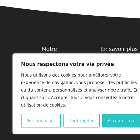
Notre
En savoir plus
entreprise
Nous respectons votre vie privée
Notre maison
Qui sommes-nous
mère
Nous utilisons des cookies pour améliorer votre
?
expérience de navigation, vous proposer des publicités
Plan du site
ou du contenu personnalisés et analyser notre trafic. En
Nos implantations
cliquant sur « Accepter tout », vous consentez à notre
Nos partenaires
Historique
utilisation de cookies.
Personnaliser
Tout rejeter
Accepter tout