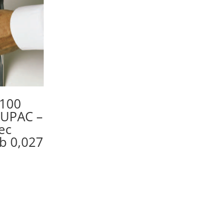
 100
CUPAC –
ec
b 0,027