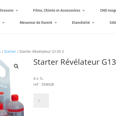
ltrasons
Films, Chimie et Accessoires
CND magn
Mesureur de Dureté
Etanchéité
SA
s
/
Starter
/ Starter Révélateur G135 S
Starter Révélateur G13
Prix sur demande
4 x 1L
ref : 35WGB
quantité
Ajouter à mon devis
de
Starter
Révélateur