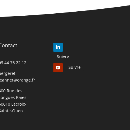
Contact
Suivre
03 44 76 22 12
Suivre
bergeret-
jeannet@orange.fr
400 Rue des
Longues Raies
60610 Lacroix-
Sainte-Ouen