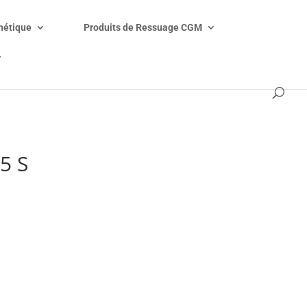
étique
Produits de Ressuage CGM
V
5 S