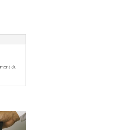
Chimie et
cement du