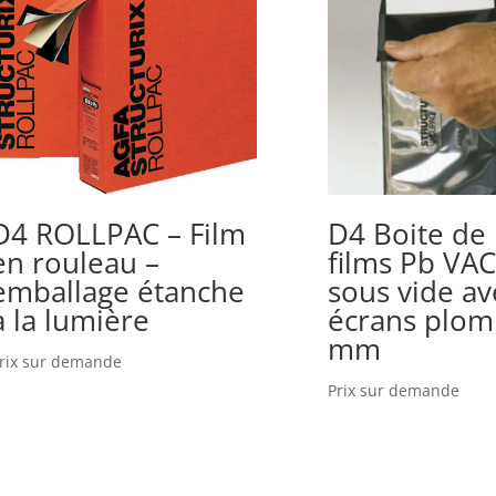
D4 ROLLPAC – Film
D4 Boite de
en rouleau –
films Pb VA
emballage étanche
sous vide av
à la lumière
écrans plom
mm
rix sur demande
Prix sur demande