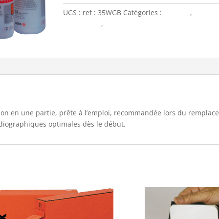
G135
UGS :
ref : 35WGB
Catégories :
Chimies
,
Films, 
S
Accessoires
,
Starter
tion en une partie, prête à l’emploi, recommandée lors du rempla
adiographiques optimales dès le début.