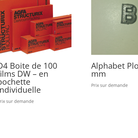
D4 Boite de 100
Alphabet Pl
films DW – en
mm
pochette
Prix sur demande
individuelle
rix sur demande