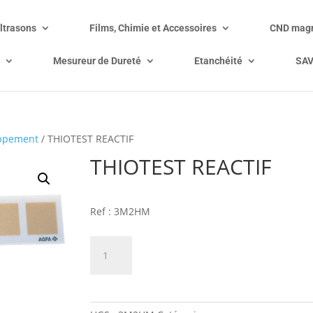
ltrasons
Films, Chimie et Accessoires
CND magn
Mesureur de Dureté
Etanchéité
SA
ppement
/ THIOTEST REACTIF
THIOTEST REACTIF
Prix sur demande
Ref : 3M2HM
quantité
Ajouter à mon devis
de
THIOTEST
REACTIF