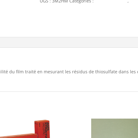
UGS :
3M2HM
Catégories :
Développement
,
Fil
Accessoires
ité du ﬁlm traité en mesurant les résidus de thiosulfate dans les